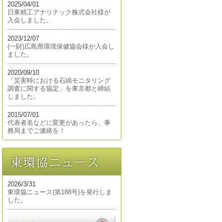
2025/04/01
日東精工アナリテック株式会社様が
入会しました。
2023/12/07
(一財)広島県環境保健協会様が入会し
ました。
2020/09/10
「災害時における石綿モニタリング
調査に関する協定」を東京都と締結
しました。
2015/07/01
代表者名などに変更があったら、事
務局までご連絡を！
2026/3/31
東環協ニュース(第188号)を発行しま
した。