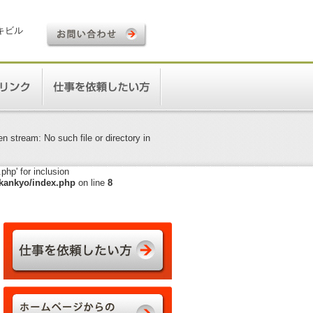
ロキビル
 stream: No such file or directory in
hp' for inclusion
kankyo/index.php
on line
8