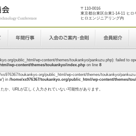
〒110-0016
東京都台東区台東1-14-11 ヒ
ヒロエンジニアリング内
yo.org/public_html/wp-content/themes/toukankyo/pankuzu.php): failed to open
html/wp-content/themes/toukankyo/index.php
on line
8
me/xs976367/toukankyo.org/public_html/wp-content/themes/toukankyo/pankuzu.p
r') in
/home/xs976367/toukankyo.org/public_html/wp-content/themes/tou
。
ったか、URLが正しく入力されていない可能性があります。