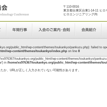
〒110-0016
東京都台東区台東1-14-11 ヒ
ヒロエンジニアリング内
yo.org/public_html/wp-content/themes/toukankyo/pankuzu.php): failed to open
html/wp-content/themes/toukankyo/index.php
on line
8
me/xs976367/toukankyo.org/public_html/wp-content/themes/toukankyo/pankuzu.p
r') in
/home/xs976367/toukankyo.org/public_html/wp-content/themes/tou
。
ったか、URLが正しく入力されていない可能性があります。