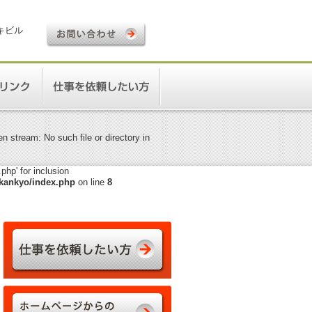
ロキビル
 stream: No such file or directory in
hp' for inclusion
kankyo/index.php
on line
8