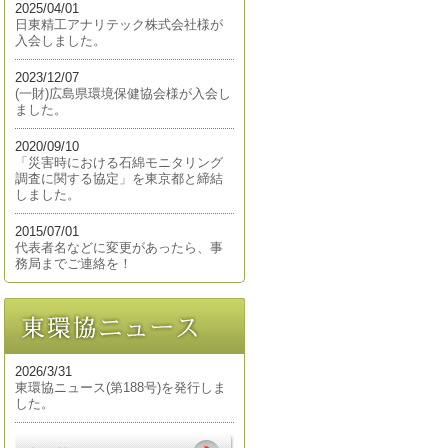
2025/04/01
日東精工アナリテック株式会社様が
入会しました。
2023/12/07
(一財)広島県環境保健協会様が入会し
ました。
2020/09/10
「災害時における石綿モニタリング
調査に関する協定」を東京都と締結
しました。
2015/07/01
代表者名などに変更があったら、事
務局までご連絡を！
2026/3/31
東環協ニュース(第188号)を発行しま
した。